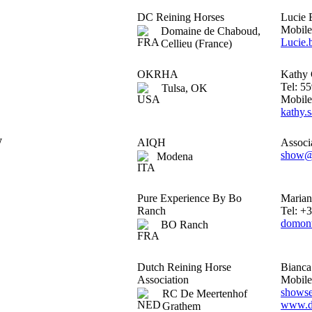
DC Reining Horses
Lucie
Mobile
Domaine de Chaboud,
Lucie.
Cellieu (France)
OKRHA
Kathy
Tel: 5
Tulsa, OK
Mobile
kathy.
W
AIQH
Associ
show@
Modena
Pure Experience By Bo
Marian
Ranch
Tel: +
domont
BO Ranch
Dutch Reining Horse
Bianca
Association
Mobile
showse
RC De Meertenhof
www.dr
Grathem