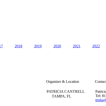
17
2018
2019
2020
2021
2022
Organizer & Location
Contac
PATRICIA CANTRELL
Patrici
Tel: 8
TAMPA, FL
trisha