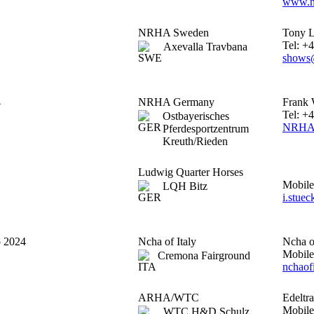
www.n
NRHA Sweden
Tony 
Tel: +
Axevalla Travbana
shows@
4
NRHA Germany
Frank 
Tel: +
Ostbayerisches
NRHA-
Pferdesportzentrum
Kreuth/Rieden
Ludwig Quarter Horses
Mobile
LQH Bitz
i.stuec
o 2024
Ncha of Italy
Ncha of
Mobile
Cremona Fairground
nchaof
ARHA/WTC
Edeltr
Mobil
WTC H&D Schulz