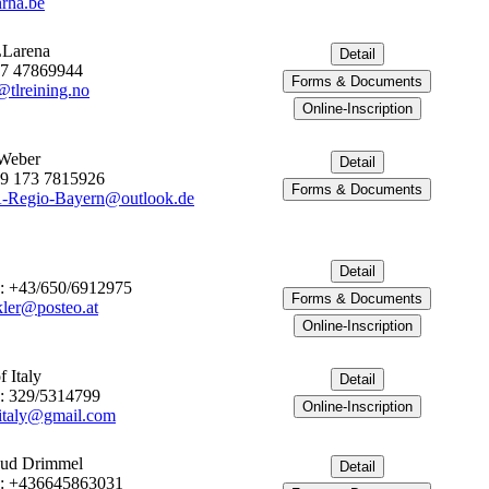
rha.be
LLarena
47 47869944
tlreining.no
Weber
49 173 7815926
Regio-Bayern@outlook.de
: +43/650/6912975
kler@posteo.at
 Italy
: 329/5314799
italy@gmail.com
aud Drimmel
e: +436645863031