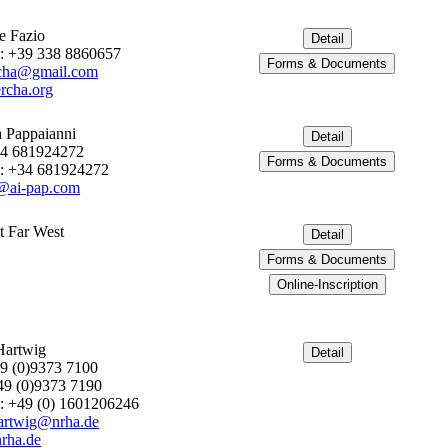
e Fazio
: +39 338 8860657
rcha@gmail.com
rcha.org
 Pappaianni
34 681924272
: +34 681924272
@ai-pap.com
t Far West
Hartwig
49 (0)9373 7100
49 (0)9373 7190
: +49 (0) 1601206246
artwig@nrha.de
rha.de