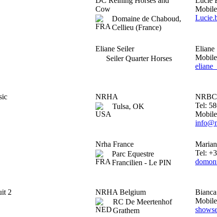
DC Reining Horses and
Lucie
Cow
Mobile
Lucie.
Domaine de Chaboud,
Cellieu (France)
Eliane Seiler
Eliane 
Mobile
Seiler Quarter Horses
eliane
sic
NRHA
NRBC
Tel: 5
Tulsa, OK
Mobile
info@
Nrha France
Marian
Tel: +
Parc Equestre
domont
Francilien - Le PIN
it 2
NRHA Belgium
Bianca
Mobile
RC De Meertenhof
showse
Grathem