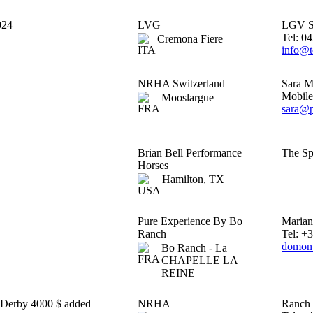
024
LVG
LGV S
Tel: 0
Cremona Fiere
info@t
NRHA Switzerland
Sara 
Mobile
Mooslargue
sara@p
Brian Bell Performance
The Sp
Horses
Hamilton, TX
Pure Experience By Bo
Marian
Ranch
Tel: +
domont
Bo Ranch - La
CHAPELLE LA
REINE
 Derby 4000 $ added
NRHA
Ranch