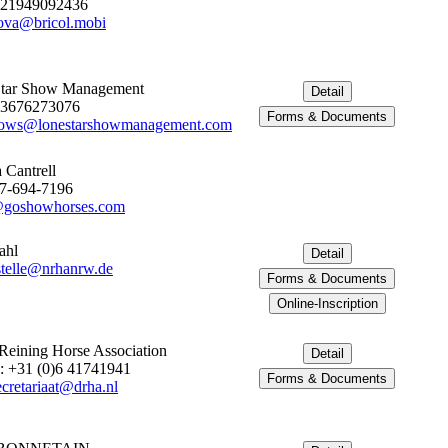
421949092436
ova@bricol.mobi
Star Show Management
33676273076
hows@lonestarshowmanagement.com
a Cantrell
17-694-7196
@goshowhorses.com
ahl
telle@nrhanrw.de
Reining Horse Association
: +31 (0)6 41741941
cretariaat@drha.nl