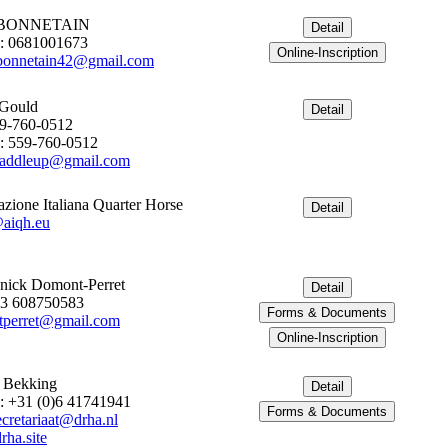
 BONNETAIN
: 0681001673
bonnetain42@gmail.com
 Gould
59-760-0512
: 559-760-0512
saddleup@gmail.com
azione Italiana Quarter Horse
aiqh.eu
nick Domont-Perret
33 608750583
perret@gmail.com
 Bekking
: +31 (0)6 41741941
cretariaat@drha.nl
ha.site