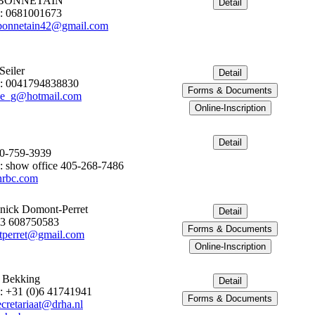
 BONNETAIN
: 0681001673
bonnetain42@gmail.com
Seiler
: 0041794838830
_e_g@hotmail.com
80-759-3939
: show office 405-268-7486
nrbc.com
nick Domont-Perret
33 608750583
perret@gmail.com
 Bekking
: +31 (0)6 41741941
cretariaat@drha.nl