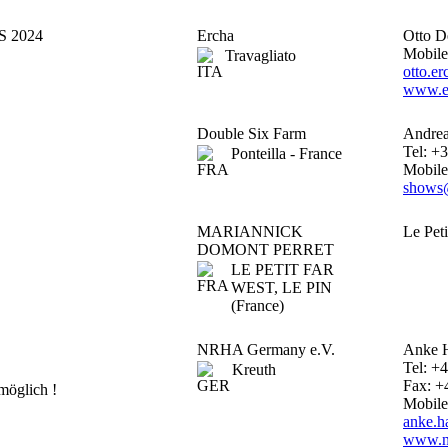
 2024
Ercha
Otto D
Mobile
Travagliato
otto.e
www.e
Double Six Farm
Andrea
Tel: +
Ponteilla - France
Mobile
shows
MARIANNICK
Le Peti
DOMONT PERRET
LE PETIT FAR
WEST, LE PIN
(France)
NRHA Germany e.V.
Anke 
Tel: +
Kreuth
Fax: +
möglich !
Mobile
anke.h
www.n