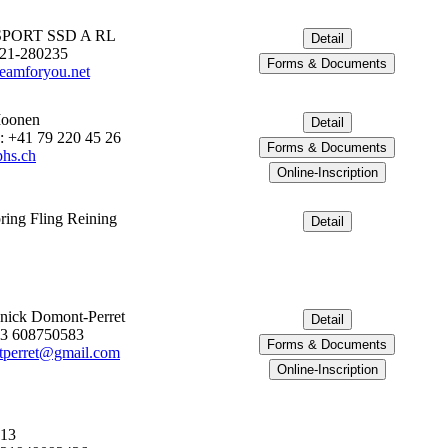
PORT SSD A RL
421-280235
eamforyou.net
Moonen
: +41 79 220 45 26
hs.ch
ring Fling Reining
nick Domont-Perret
33 608750583
perret@gmail.com
 13