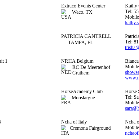
Extraco Events Center
Kathy
Tel: 5
Waco, TX
Mobile
kathy.
PATRICIA CANTRELL
Patrici
Tel: 8
TAMPA, FL
trisha
it 1
NRHA Belgium
Bianca
Mobile
RC De Meertenhof
showse
Grathem
www.n
HorseAcademy Club
Horse
Tel: S
Mooslargue
Mobile
sara@h
4
Ncha of Italy
Ncha of
Mobile
Cremona Fairground
nchaof