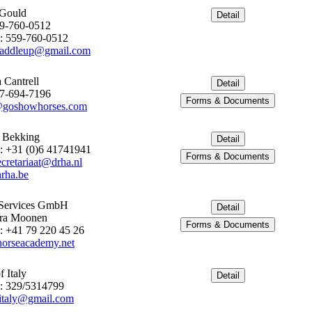
 Gould
59-760-0512
: 559-760-0512
saddleup@gmail.com
a Cantrell
17-694-7196
@goshowhorses.com
 Bekking
: +31 (0)6 41741941
cretariaat@drha.nl
rha.be
 Services GmbH
ara Moonen
: +41 79 220 45 26
orseacademy.net
 Italy
: 329/5314799
italy@gmail.com