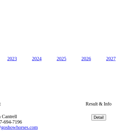
2023
2024
2025
2026
2027
t
Result & Info
a Cantrell
17-694-7196
@goshowhorses.com