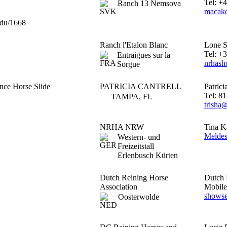
Tel: +
Ranch 13 Nemsova
macak
odu/1668
Ranch l'Etalon Blanc
Lone 
Tel: +
Entraigues sur la
nrhas
Sorgue
ce Horse Slide
PATRICIA CANTRELL
Patrici
Tel: 8
TAMPA, FL
trisha
NRHA NRW
Tina K
Meldes
Western- und
Freizeitstall
Erlenbusch Kürten
Dutch Reining Horse
Dutch 
Association
Mobile
showse
Oosterwolde